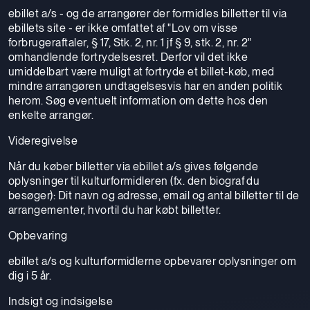
ebillet a/s - og de arrangører der formidles billetter til via
ebillets site - er ikke omfattet af "Lov om visse
forbrugeraftaler, § 17, Stk. 2, nr. 1 jf § 9, stk. 2, nr. 2"
omhandlende fortrydelsesret. Derfor vil det ikke
umiddelbart være muligt at fortryde et billet-køb, med
mindre arrangøren undtagelsesvis har en anden politik
herom. Søg eventuelt information om dette hos den
enkelte arrangør.
Videregivelse
Når du køber billetter via ebillet a/s gives følgende
oplysninger til kulturformidleren (fx. den biograf du
besøger): Dit navn og adresse, email og antal billetter til de
arrangementer, hvortil du har købt billetter.
Opbevaring
ebillet a/s og kulturformidlerne opbevarer oplysninger om
dig i 5 år.
Indsigt og indsigelse