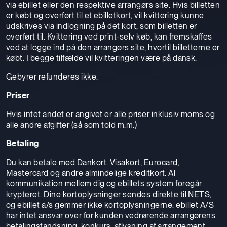
via ebillet eller den respektive arrangørs site. Hvis billetten
er købt og overført til et ebilletkort, vil kvittering kunne
udskrives via indlogning på det kort, som billetten er
overført til. Kvittering ved print-selv køb, kan fremskaffes
ved at logge ind på den arrangørs site, hvortil billetterne er
købt. I begge tilfælde vil kvitteringen være på dansk.
Gebyrer refunderes ikke.
Priser
Hvis intet andet er angivet er alle priser inklusiv moms og
alle andre afgifter (så som told m.m.)
Betaling
Du kan betale med Dankort. Visakort, Eurocard,
Mastercard og andre almindelige kreditkort. Al
kommunikation mellem dig og ebillets system foregår
krypteret. Dine kortoplysninger sendes direkte til NETS,
og ebillet a/s gemmer ikke kortoplysningerne. ebillet A/S
har intet ansvar over for kunden vedrørende arrangørens
betalingstandsning, konkurs, aflysning af arrangement